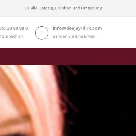
Halle, Leipzig, Eisleben und Umgebung
75) 20 80 88 0
info@deejay-dirk.com
 Sie mich an!
Senden Sie eine E-Mail!