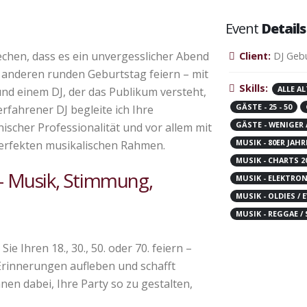
Event
Details
echen, dass es ein unvergesslicher Abend
Client:
DJ Gebu
nen anderen runden Geburtstag feiern – mit
Skills:
ALLE A
nd einem DJ, der das Publikum versteht,
GÄSTE - 25 - 50
erfahrener DJ begleite ich Ihre
GÄSTE - WENIGER 
ischer Professionalität und vor allem mit
MUSIK - 80ER JAHR
 perfekten musikalischen Rahmen.
MUSIK - CHARTS 2
 – Musik, Stimmung,
MUSIK - ELEKTRO
MUSIK - OLDIES /
MUSIK - REGGAE /
ie Ihren 18., 30., 50. oder 70. feiern –
Erinnerungen aufleben und schafft
hnen dabei, Ihre Party so zu gestalten,