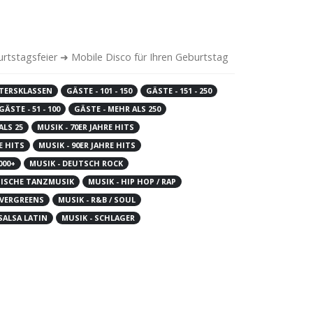
rtstagsfeier ➜ Mobile Disco für Ihren Geburtstag
LTERSKLASSEN
GÄSTE - 101 - 150
GÄSTE - 151 - 250
GÄSTE - 51 - 100
GÄSTE - MEHR ALS 250
ALS 25
MUSIK - 70ER JAHRE HITS
E HITS
MUSIK - 90ER JAHRE HITS
000+
MUSIK - DEUTSCH ROCK
NISCHE TANZMUSIK
MUSIK - HIP HOP / RAP
 EVERGREENS
MUSIK - R&B / SOUL
 SALSA LATIN
MUSIK - SCHLAGER