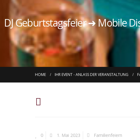
DJ Geburtstagsfeier ➜ Mobile Di
HOME
IHR EVENT - ANLASS DER VERANSTALTUNG
F
0
1. Mai 2023
Familienfeiern